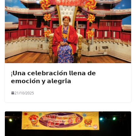
¡𝗨𝗻𝗮 𝗰𝗲𝗹𝗲𝗯𝗿𝗮𝗰𝗶𝗼́𝗻 𝗹𝗹𝗲𝗻𝗮 𝗱𝗲
𝗲𝗺𝗼𝗰𝗶𝗼́𝗻 𝘆 𝗮𝗹𝗲𝗴𝗿𝗶́𝗮
21/10/2025