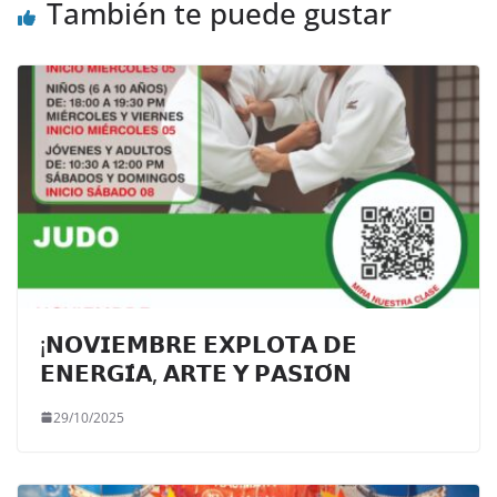
También te puede gustar
¡𝗡𝗢𝗩𝗜𝗘𝗠𝗕𝗥𝗘 𝗘𝗫𝗣𝗟𝗢𝗧𝗔 𝗗𝗘
𝗘𝗡𝗘𝗥𝗚𝗜́𝗔, 𝗔𝗥𝗧𝗘 𝗬 𝗣𝗔𝗦𝗜𝗢́𝗡
29/10/2025