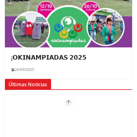
¡𝗢𝗞𝗜𝗡𝗔𝗠𝗣𝗜𝗔𝗗𝗔𝗦 𝟮𝟬𝟮𝟱
26/09/2025
Últimas Noticias