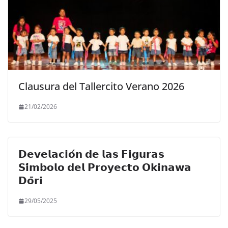
Clausura del Tallercito Verano 2026
21/02/2026
𝗗𝗲𝘃𝗲𝗹𝗮𝗰𝗶𝗼́𝗻 𝗱𝗲 𝗹𝗮𝘀 𝗙𝗶𝗴𝘂𝗿𝗮𝘀
𝗦𝗶́𝗺𝗯𝗼𝗹𝗼 𝗱𝗲𝗹 𝗣𝗿𝗼𝘆𝗲𝗰𝘁𝗼 𝗢𝗸𝗶𝗻𝗮𝘄𝗮
𝗗𝗼̄𝗿𝗶
29/05/2025