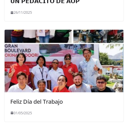
𝗨𝗡 𝗣𝗘𝗗𝗔𝗖𝗜𝗧𝗢 𝗗𝗘 𝗔𝗢𝗣
26/11/2025
Feliz Día del Trabajo
01/05/2025