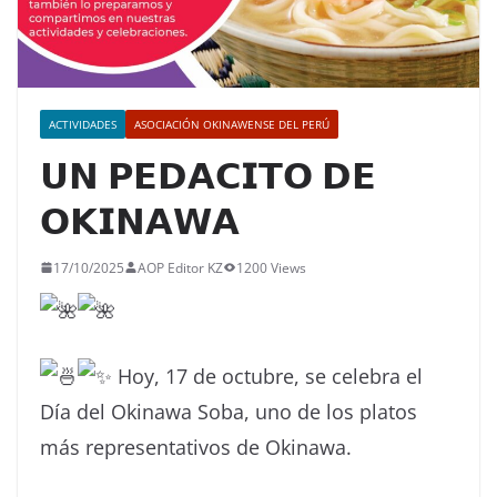
ACTIVIDADES
ASOCIACIÓN OKINAWENSE DEL PERÚ
𝗨𝗡 𝗣𝗘𝗗𝗔𝗖𝗜𝗧𝗢 𝗗𝗘
𝗢𝗞𝗜𝗡𝗔𝗪𝗔
17/10/2025
AOP Editor KZ
1200 Views
Hoy, 17 de o
ctubre, se celebra el
Día del Okinawa Soba, uno de los platos
más representativos de Okinawa.