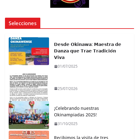
Selecciones
𝗗𝗲𝘀𝗱𝗲 𝗢𝗸𝗶𝗻𝗮𝘄𝗮: 𝗠𝗮𝗲𝘀𝘁𝗿𝗮 𝗱𝗲
𝗗𝗮𝗻𝘇𝗮 𝗾𝘂𝗲 𝗧𝗿𝗮𝗲 𝗧𝗿𝗮𝗱𝗶𝗰𝗶𝗼́𝗻
𝗩𝗶𝘃𝗮
01/07/2025
25/07/2026
¡Celebrando nuestras
Okinampiadas 2025!
31/10/2025
Recibimos la visita de tres