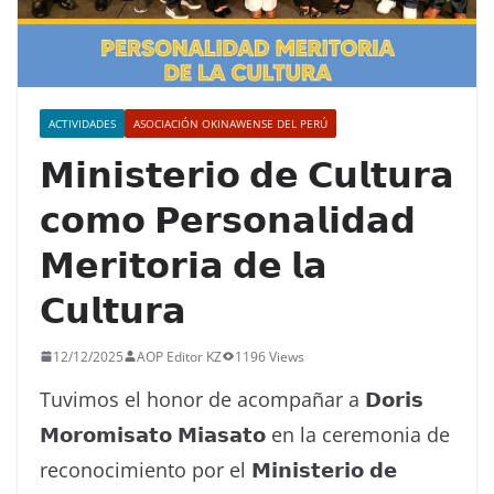
ACTIVIDADES
ASOCIACIÓN OKINAWENSE DEL PERÚ
𝗠𝗶𝗻𝗶𝘀𝘁𝗲𝗿𝗶𝗼 𝗱𝗲 𝗖𝘂𝗹𝘁𝘂𝗿𝗮
𝗰𝗼𝗺𝗼 𝗣𝗲𝗿𝘀𝗼𝗻𝗮𝗹𝗶𝗱𝗮𝗱
𝗠𝗲𝗿𝗶𝘁𝗼𝗿𝗶𝗮 𝗱𝗲 𝗹𝗮
𝗖𝘂𝗹𝘁𝘂𝗿𝗮
12/12/2025
AOP Editor KZ
1196 Views
Tuvimos el honor de acompañar a 𝗗𝗼𝗿𝗶𝘀
𝗠𝗼𝗿𝗼𝗺𝗶𝘀𝗮𝘁𝗼 𝗠𝗶𝗮𝘀𝗮𝘁𝗼 en la ceremonia de
reconocimiento por el 𝗠𝗶𝗻𝗶𝘀𝘁𝗲𝗿𝗶𝗼 𝗱𝗲