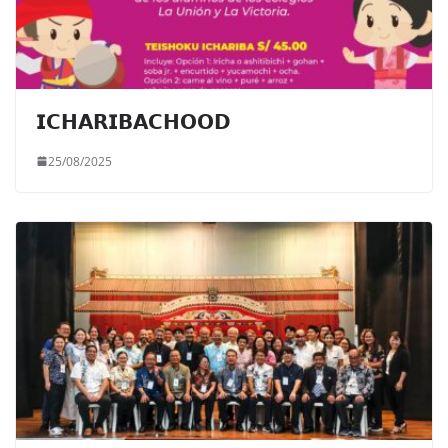
𝗜𝗖𝗛𝗔𝗥𝗜𝗕𝗔𝗖𝗛𝗢𝗢𝗗
25/08/2025