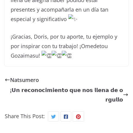
presentes y acompañarla en un día tan
especial y significativo
¡Gracias, Doris, por tu aporte, tu ejemplo y
por inspirar con tu trabajo! ¡Omedetou
Gozaimasu!
Natsumero
¡𝗨𝗻 𝗿𝗲𝗰𝗼𝗻𝗼𝗰𝗶𝗺𝗶𝗲𝗻𝘁𝗼 𝗾𝘂𝗲 𝗻𝗼𝘀 𝗹𝗹𝗲𝗻𝗮 𝗱𝗲 𝗼
𝗿𝗴𝘂𝗹𝗹𝗼
Share This Post: