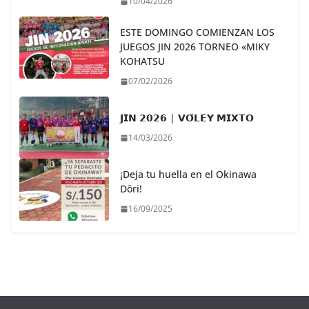
10/04/2026
ESTE DOMINGO COMIENZAN LOS
JUEGOS JIN 2026 TORNEO «MIKY
KOHATSU
07/02/2026
𝗝𝗜𝗡 𝟮𝟬𝟮𝟲 | 𝗩𝗢́𝗟𝗘𝗬 𝗠𝗜𝗫𝗧𝗢
14/03/2026
¡Deja tu huella en el Okinawa
Dōri!
16/09/2025