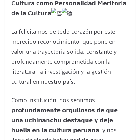
𝗖𝘂𝗹𝘁𝘂𝗿𝗮 𝗰𝗼𝗺𝗼 𝗣𝗲𝗿𝘀𝗼𝗻𝗮𝗹𝗶𝗱𝗮𝗱 𝗠𝗲𝗿𝗶𝘁𝗼𝗿𝗶𝗮
𝗱𝗲 𝗹𝗮 𝗖𝘂𝗹𝘁𝘂𝗿𝗮
La
felicitamos de todo corazón por este
merecido reconocimiento, que pone en
valor una trayectoria sólida, constante y
profundamente comprometida con la
literatura, la investigación y la gestión
cultural en nuestro país.
Como institución, nos sentimos
𝗽𝗿𝗼𝗳𝘂𝗻𝗱𝗮𝗺𝗲𝗻𝘁𝗲 𝗼𝗿𝗴𝘂𝗹𝗹𝗼𝘀𝗼𝘀 𝗱𝗲 𝗾𝘂𝗲
𝘂𝗻𝗮 𝘂𝗰𝗵𝗶𝗻𝗮𝗻𝗰𝗵𝘂 𝗱𝗲𝘀𝘁𝗮𝗾𝘂𝗲 𝘆 𝗱𝗲𝗷𝗲
𝗵𝘂𝗲𝗹𝗹𝗮 𝗲𝗻 𝗹𝗮 𝗰𝘂𝗹𝘁𝘂𝗿𝗮 𝗽𝗲𝗿𝘂𝗮𝗻𝗮, y nos
llena de alegría haber podido estar