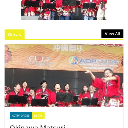
View All
Becas
ACTIVIDADES
BECAS
Okinawa Matsuri