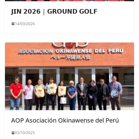
𝗝𝗜𝗡 𝟮𝟬𝟮𝟲 | 𝗚𝗥𝗢𝗨𝗡𝗗 𝗚𝗢𝗟𝗙
14/03/2026
AOP Asociación Okinawense del Perú
03/10/2025