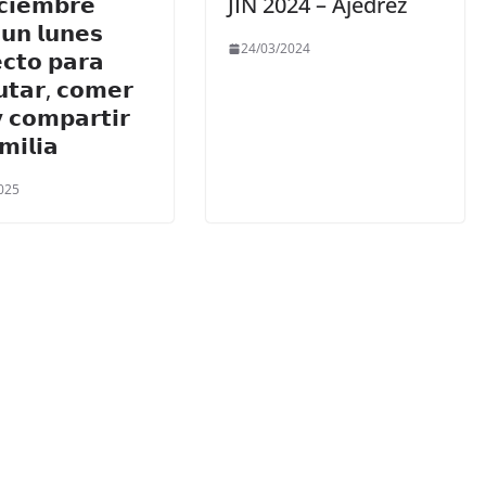
𝗰𝗶𝗲𝗺𝗯𝗿𝗲
JIN 2024 – Ajedrez
𝘂𝗻 𝗹𝘂𝗻𝗲𝘀
24/03/2024
𝗰𝘁𝗼 𝗽𝗮𝗿𝗮
𝘂𝘁𝗮𝗿, 𝗰𝗼𝗺𝗲𝗿
𝘆 𝗰𝗼𝗺𝗽𝗮𝗿𝘁𝗶𝗿
𝗺𝗶𝗹𝗶𝗮
025