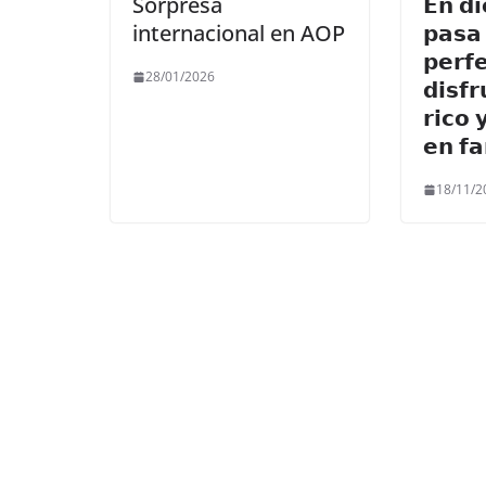
Sorpresa
𝗘𝗻 𝗱𝗶
internacional en AOP
𝗽𝗮𝘀𝗮 
𝗽𝗲𝗿𝗳
28/01/2026
𝗱𝗶𝘀𝗳
𝗿𝗶𝗰𝗼 
𝗲𝗻 𝗳𝗮
18/11/2