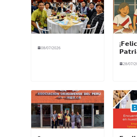
¡𝗙𝗲𝗹𝗶
08/07/2026
𝗣𝗮𝘁𝗿
28/07/2