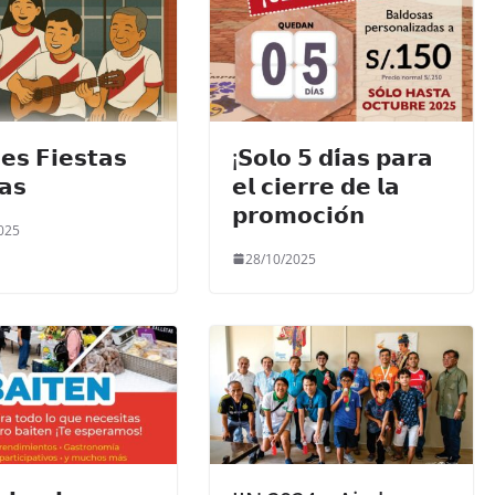
𝗲𝘀 𝗙𝗶𝗲𝘀𝘁𝗮𝘀
¡𝗦𝗼𝗹𝗼 𝟱 𝗱𝗶́𝗮𝘀 𝗽𝗮𝗿𝗮
𝗮𝘀
𝗲𝗹 𝗰𝗶𝗲𝗿𝗿𝗲 𝗱𝗲 𝗹𝗮
𝗽𝗿𝗼𝗺𝗼𝗰𝗶𝗼́𝗻
025
28/10/2025