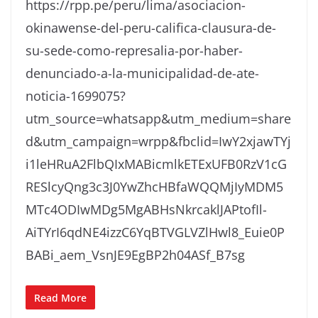
https://rpp.pe/peru/lima/asociacion-
okinawense-del-peru-califica-clausura-de-
su-sede-como-represalia-por-haber-
denunciado-a-la-municipalidad-de-ate-
noticia-1699075?
utm_source=whatsapp&utm_medium=share
d&utm_campaign=wrpp&fbclid=IwY2xjawTYj
i1leHRuA2FlbQIxMABicmlkETExUFB0RzV1cG
RESlcyQng3c3J0YwZhcHBfaWQQMjIyMDM5
MTc4ODIwMDg5MgABHsNkrcaklJAPtofIl-
AiTYrI6qdNE4izzC6YqBTVGLVZlHwl8_Euie0P
BABi_aem_VsnJE9EgBP2h04ASf_B7sg
Read More