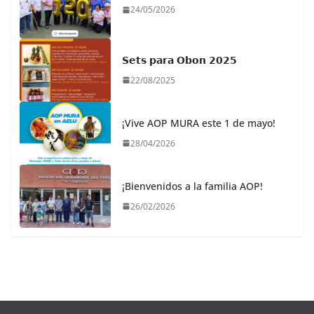
24/05/2026
𝗦𝗲𝘁𝘀 𝗽𝗮𝗿𝗮 𝗢𝗯𝗼𝗻 𝟮𝟬𝟮𝟱
22/08/2025
¡Vive AOP MURA este 1 de mayo!
28/04/2026
¡Bienvenidos a la familia AOP!
26/02/2026