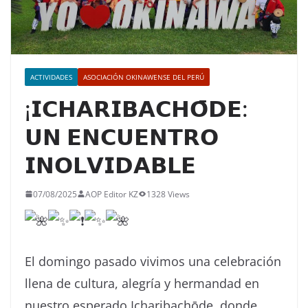
ACTIVIDADES
ASOCIACIÓN OKINAWENSE DEL PERÚ
¡𝗜𝗖𝗛𝗔𝗥𝗜𝗕𝗔𝗖𝗛𝗢̄𝗗𝗘:
𝗨𝗡 𝗘𝗡𝗖𝗨𝗘𝗡𝗧𝗥𝗢
𝗜𝗡𝗢𝗟𝗩𝗜𝗗𝗔𝗕𝗟𝗘
07/08/2025
AOP Editor KZ
1328 Views
El domingo pasado vivimos una
celebración
llena de cultura, alegría y hermandad en
nuestro esperado Icharibachōde, donde