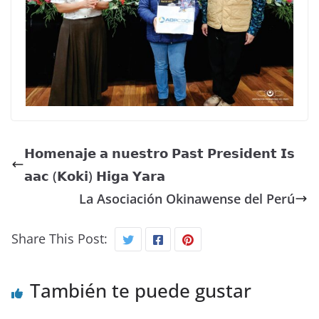
𝗛𝗼𝗺𝗲𝗻𝗮𝗷𝗲 𝗮 𝗻𝘂𝗲𝘀𝘁𝗿𝗼 𝗣𝗮𝘀𝘁 𝗣𝗿𝗲𝘀𝗶𝗱𝗲𝗻𝘁 𝗜𝘀
𝗮𝗮𝗰 (𝗞𝗼𝗸𝗶) 𝗛𝗶𝗴𝗮 𝗬𝗮𝗿𝗮
La Asociación Okinawense del Perú
Share This Post:
También te puede gustar