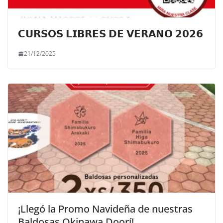
𝗖𝗨𝗥𝗦𝗢𝗦 𝗟𝗜𝗕𝗥𝗘𝗦 𝗗𝗘 𝗩𝗘𝗥𝗔𝗡𝗢 𝟮𝟬𝟮𝟲
21/12/2025
¡Llegó la Promo Navideña de nuestras
Baldosas Okinawa Doorí!