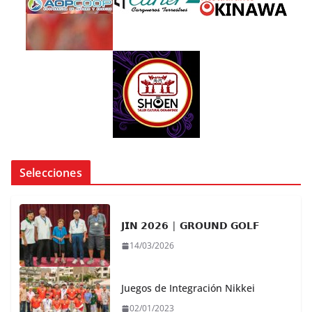
Selecciones
𝗝𝗜𝗡 𝟮𝟬𝟮𝟲 | 𝗚𝗥𝗢𝗨𝗡𝗗 𝗚𝗢𝗟𝗙
14/03/2026
Juegos de Integración Nikkei
02/01/2023