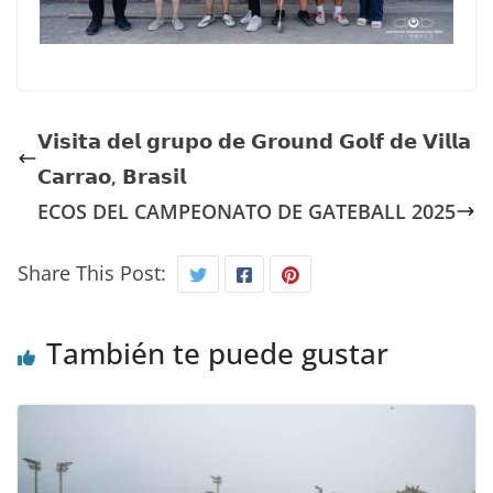
𝗩𝗶𝘀𝗶𝘁𝗮 𝗱𝗲𝗹 𝗴𝗿𝘂𝗽𝗼 𝗱𝗲 𝗚𝗿𝗼𝘂𝗻𝗱 𝗚𝗼𝗹𝗳 𝗱𝗲 𝗩𝗶𝗹𝗹𝗮
𝗖𝗮𝗿𝗿𝗮𝗼, 𝗕𝗿𝗮𝘀𝗶𝗹
ECOS DEL CAMPEONATO DE GATEBALL 2025
Share This Post:
También te puede gustar