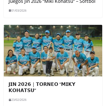
Juegos Jin 2026 “Miki Kohatsu” – Sóftbol
01/03/2026
𝗝𝗜𝗡 𝟮𝟬𝟮𝟲 | 𝗧𝗢𝗥𝗡𝗘𝗢 “𝗠𝗜𝗞𝗬
𝗞𝗢𝗛𝗔𝗧𝗦𝗨”
23/02/2026