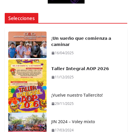
Selecciones
¡𝗨𝗻 𝘀𝘂𝗲𝗻̃𝗼 𝗾𝘂𝗲 𝗰𝗼𝗺𝗶𝗲𝗻𝘇𝗮 𝗮
𝗰𝗮𝗺𝗶𝗻𝗮𝗿
16/04/2025
𝗧𝗮𝗹𝗹𝗲𝗿 𝗜𝗻𝘁𝗲𝗴𝗿𝗮𝗹 𝗔𝗢𝗣 𝟮𝟬𝟮𝟲
11/12/2025
¡Vuelve nuestro Tallercito!
29/11/2025
JIN 2024 – Voley mixto
17/03/2024