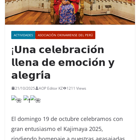
ACTIVIDADES
ASOCIACIÓN OKINAWENSE DEL PERÚ
¡𝗨𝗻𝗮 𝗰𝗲𝗹𝗲𝗯𝗿𝗮𝗰𝗶𝗼́𝗻
𝗹𝗹𝗲𝗻𝗮 𝗱𝗲 𝗲𝗺𝗼𝗰𝗶𝗼́𝗻 𝘆
𝗮𝗹𝗲𝗴𝗿𝗶́𝗮
21/10/2025
AOP Editor KZ
1211 Views
El domingo 19 de octubre celebramos con
gran entusiasmo el Kajimaya 2025,
rindiendo homenaje a nuestras agasajadas