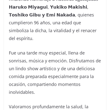
𝗛𝗮𝗿𝘂𝗸𝗼 𝗠𝗶𝘆𝗮𝗴𝘂𝗶, 𝗬𝘂𝗸𝗶𝗸𝗼 𝗠𝗮𝗸𝗶𝘀𝗵𝗶,
𝗧𝗼𝘀𝗵𝗶𝗸𝗼 𝗚𝗶𝗯𝘂 𝘆 𝗘𝗺𝗶 𝗡𝗮𝗸𝗮𝗱𝗮, quienes
cumplieron 96 años, una edad que
simboliza la dicha, la vitalidad y el renacer
del espíritu.
Fue una tarde muy especial, llena de
sonrisas, música y emoción. Disfrutamos de
un lindo show artístico y de una deliciosa
comida preparada especialmente para la
ocasión, compartiendo momentos
inolvidables.
Valoramos profundamente la salud, la