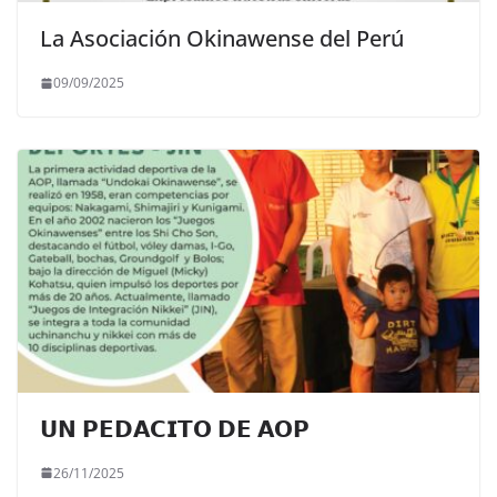
La Asociación Okinawense del Perú
09/09/2025
𝗨𝗡 𝗣𝗘𝗗𝗔𝗖𝗜𝗧𝗢 𝗗𝗘 𝗔𝗢𝗣
26/11/2025