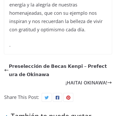
energía y la alegría de nuestras
homenajeadas, que con su ejemplo nos
inspiran y nos recuerdan la belleza de vivir
con gratitud y optimismo cada día.
.
𝗣𝗿𝗲𝘀𝗲𝗹𝗲𝗰𝗰𝗶𝗼́𝗻 𝗱𝗲 𝗕𝗲𝗰𝗮𝘀 𝗞𝗲𝗻𝗽𝗶 – 𝗣𝗿𝗲𝗳𝗲𝗰𝘁
𝘂𝗿𝗮 𝗱𝗲 𝗢𝗸𝗶𝗻𝗮𝘄𝗮
¡HAITAI OKINAWA!
Share This Post:
También te puede gustar