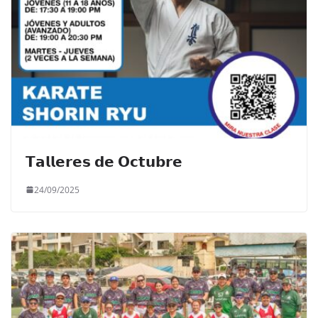
𝗧𝗮𝗹𝗹𝗲𝗿𝗲𝘀 𝗱𝗲 𝗢𝗰𝘁𝘂𝗯𝗿𝗲
24/09/2025