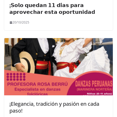
¡𝗦𝗼𝗹𝗼 𝗾𝘂𝗲𝗱𝗮𝗻 𝟭𝟭 𝗱𝗶́𝗮𝘀 𝗽𝗮𝗿𝗮
𝗮𝗽𝗿𝗼𝘃𝗲𝗰𝗵𝗮𝗿 𝗲𝘀𝘁𝗮 𝗼𝗽𝗼𝗿𝘁𝘂𝗻𝗶𝗱𝗮𝗱
20/10/2025
¡Elegancia, tradición y pasión en cada
paso!