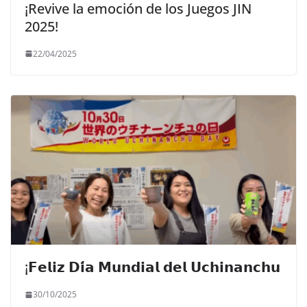
¡Revive la emoción de los Juegos JIN
2025!
22/04/2025
¡𝗙𝗲𝗹𝗶𝘇 𝗗𝗶́𝗮 𝗠𝘂𝗻𝗱𝗶𝗮𝗹 𝗱𝗲𝗹 𝗨𝗰𝗵𝗶𝗻𝗮𝗻𝗰𝗵𝘂
30/10/2025