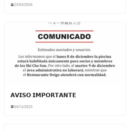
23/03/2026
𝗔𝗩𝗜𝗦𝗢 𝗜𝗠𝗣𝗢𝗥𝗧𝗔𝗡𝗧𝗘
04/12/2025