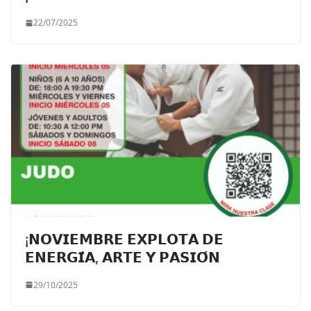
22/07/2025
¡𝗡𝗢𝗩𝗜𝗘𝗠𝗕𝗥𝗘 𝗘𝗫𝗣𝗟𝗢𝗧𝗔 𝗗𝗘
𝗘𝗡𝗘𝗥𝗚𝗜́𝗔, 𝗔𝗥𝗧𝗘 𝗬 𝗣𝗔𝗦𝗜𝗢́𝗡
29/10/2025