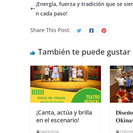
¡Energía, fuerza y tradición que se sie
n cada paso!
Share This Post:
También te puede gustar
¡Canta, actúa y brilla
𝐃𝐢𝐬𝐞𝐧̃𝐨
en el escenario!
𝐎𝐤𝐢𝐧𝐚
24/03/2026
27/02/2