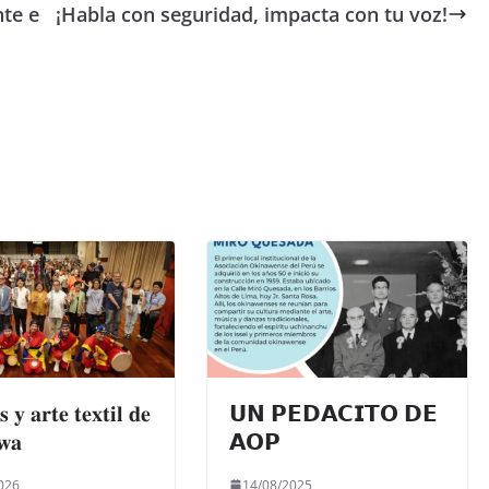
nte e
¡Habla con seguridad, impacta con tu voz!
𝐬 𝐲 𝐚𝐫𝐭𝐞 𝐭𝐞𝐱𝐭𝐢𝐥 𝐝𝐞
𝗨𝗡 𝗣𝗘𝗗𝗔𝗖𝗜𝗧𝗢 𝗗𝗘
𝐰𝐚
𝗔𝗢𝗣
026
14/08/2025