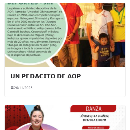
𝗨𝗡 𝗣𝗘𝗗𝗔𝗖𝗜𝗧𝗢 𝗗𝗘 𝗔𝗢𝗣
26/11/2025