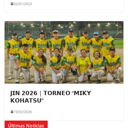
02/01/2023
𝗝𝗜𝗡 𝟮𝟬𝟮𝟲 | 𝗧𝗢𝗥𝗡𝗘𝗢 “𝗠𝗜𝗞𝗬
𝗞𝗢𝗛𝗔𝗧𝗦𝗨”
19/02/2026
Últimas Noticias