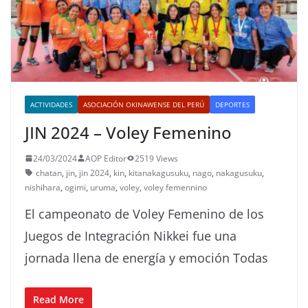
ACTIVIDADES
ASOCIACIÓN OKINAWENSE DEL PERÚ
DEPORTES
JIN 2024 – Voley Femenino
24/03/2024
AOP Editor
2519 Views
chatan
,
jin
,
jin 2024
,
kin
,
kitanakagusuku
,
nago
,
nakagusuku
,
nishihara
,
ogimi
,
uruma
,
voley
,
voley femennino
El campeonato de Voley Femenino de los
Juegos de Integración Nikkei fue una
jornada llena de energía y emoción Todas
Read More