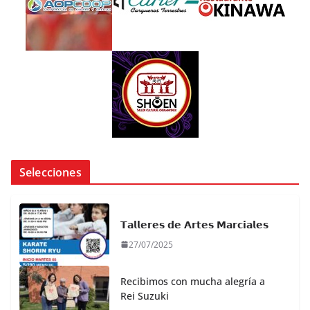
Selecciones
𝗧𝗮𝗹𝗹𝗲𝗿𝗲𝘀 𝗱𝗲 𝗔𝗿𝘁𝗲𝘀 𝗠𝗮𝗿𝗰𝗶𝗮𝗹𝗲𝘀
27/07/2025
Recibimos con mucha alegría a
Rei Suzuki