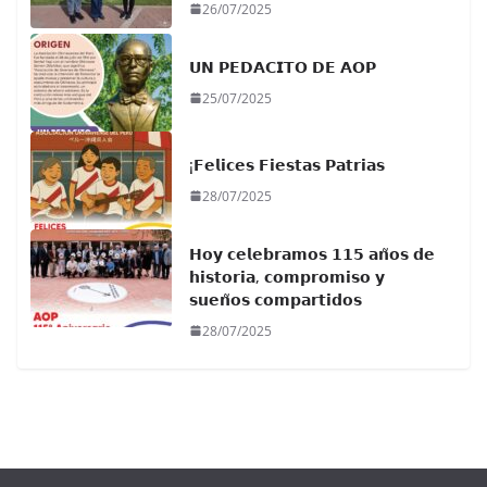
26/07/2025
𝗨𝗡 𝗣𝗘𝗗𝗔𝗖𝗜𝗧𝗢 𝗗𝗘 𝗔𝗢𝗣
25/07/2025
¡𝗙𝗲𝗹𝗶𝗰𝗲𝘀 𝗙𝗶𝗲𝘀𝘁𝗮𝘀 𝗣𝗮𝘁𝗿𝗶𝗮𝘀
28/07/2025
𝗛𝗼𝘆 𝗰𝗲𝗹𝗲𝗯𝗿𝗮𝗺𝗼𝘀 𝟭𝟭𝟱 𝗮𝗻̃𝗼𝘀 𝗱𝗲
𝗵𝗶𝘀𝘁𝗼𝗿𝗶𝗮, 𝗰𝗼𝗺𝗽𝗿𝗼𝗺𝗶𝘀𝗼 𝘆
𝘀𝘂𝗲𝗻̃𝗼𝘀 𝗰𝗼𝗺𝗽𝗮𝗿𝘁𝗶𝗱𝗼𝘀
28/07/2025