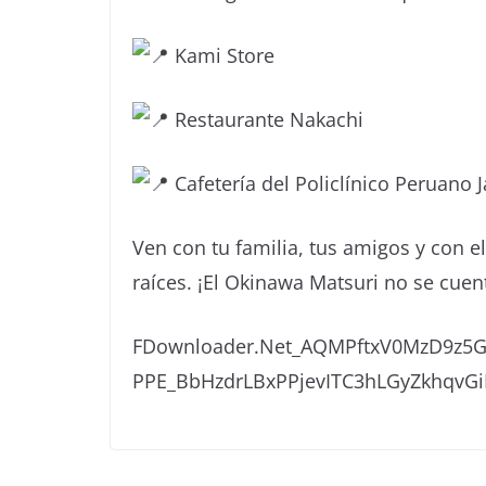
Kami Store
Restaurante Nakachi
Cafetería del Policlínico Peruano 
Ven con tu familia, tus amigos y con e
raíces. ¡El Okinawa Matsuri no se cuent
FDownloader.Net_AQMPftxV0MzD9z
PPE_BbHzdrLBxPPjevITC3hLGyZkhqvGi