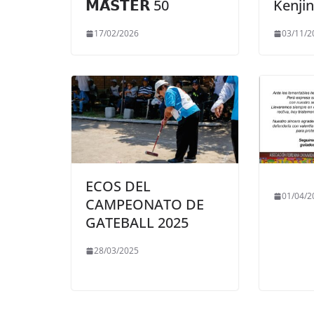
𝗠𝗔́𝗦𝗧𝗘𝗥 50
Kenjin
17/02/2026
03/11/2
ECOS DEL
01/04/2
CAMPEONATO DE
GATEBALL 2025
28/03/2025