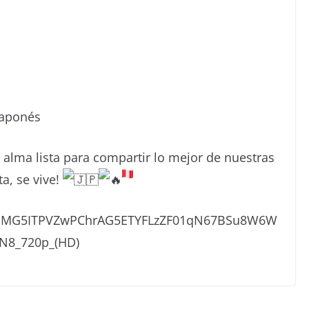
Japonés
l alma lista para compartir lo mejor de nuestras
a, se vive!
5GMG5ITPVZwPChrAG5ETYFLzZF01qN67BSu8W6W
N8_720p_(HD)