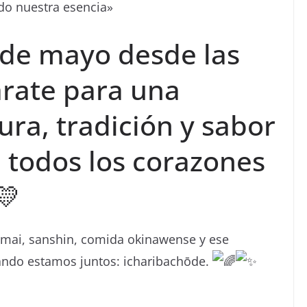
ndo nuestra esencia»
 de mayo desde las
árate para una
ura, tradición y sabor
a todos los corazones
himai, sanshin, comida okinawense y ese
uando estamos juntos: icharibachōde.