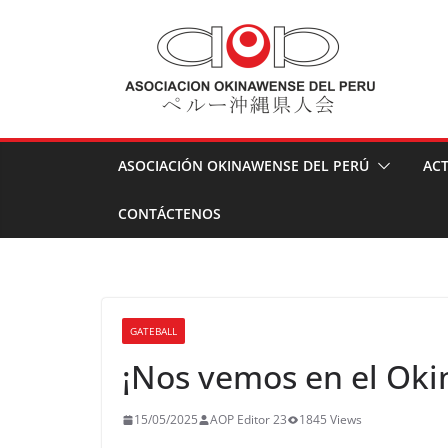
Skip
to
content
ASOCIACIÓN OKINAWENSE DEL PERÚ
ACT
CONTÁCTENOS
GATEBALL
¡Nos vemos en el Oki
15/05/2025
AOP Editor 23
1845 Views