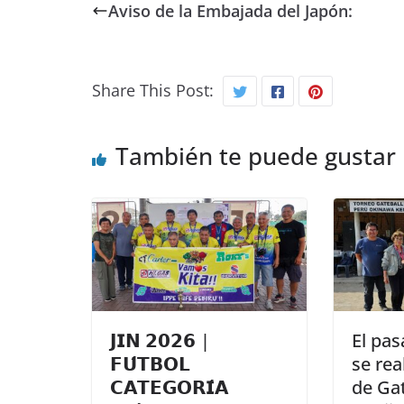
Aviso de la Embajada del Japón:
Share This Post:
También te puede gustar
𝗝𝗜𝗡 𝟮𝟬𝟮𝟲 |
El pa
𝗙𝗨́𝗧𝗕𝗢𝗟
se rea
𝗖𝗔𝗧𝗘𝗚𝗢𝗥𝗜́𝗔
de Ga