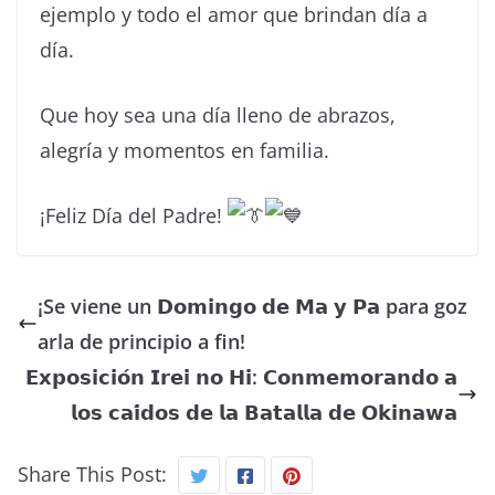
ejemplo y todo el amor que brindan día a
día.
Que hoy sea una día lleno de abrazos,
alegría y momentos en familia.
¡Feliz Día del Padre!
¡Se viene un 𝗗𝗼𝗺𝗶𝗻𝗴𝗼 𝗱𝗲 𝗠𝗮 𝘆 𝗣𝗮 para goz
arla de principio a fin!
𝗘𝘅𝗽𝗼𝘀𝗶𝗰𝗶𝗼́𝗻 𝗜𝗿𝗲𝗶 𝗻𝗼 𝗛𝗶: 𝗖𝗼𝗻𝗺𝗲𝗺𝗼𝗿𝗮𝗻𝗱𝗼 𝗮
𝗹𝗼𝘀 𝗰𝗮𝗶́𝗱𝗼𝘀 𝗱𝗲 𝗹𝗮 𝗕𝗮𝘁𝗮𝗹𝗹𝗮 𝗱𝗲 𝗢𝗸𝗶𝗻𝗮𝘄𝗮
Share This Post: