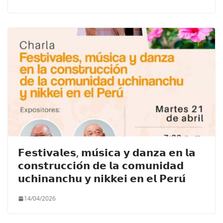
𝗙𝗲𝘀𝘁𝗶𝘃𝗮𝗹𝗲𝘀, 𝗺𝘂́𝘀𝗶𝗰𝗮 𝘆 𝗱𝗮𝗻𝘇𝗮 𝗲𝗻 𝗹𝗮
𝗰𝗼𝗻𝘀𝘁𝗿𝘂𝗰𝗰𝗶𝗼́𝗻 𝗱𝗲 𝗹𝗮 𝗰𝗼𝗺𝘂𝗻𝗶𝗱𝗮𝗱
𝘂𝗰𝗵𝗶𝗻𝗮𝗻𝗰𝗵𝘂 𝘆 𝗻𝗶𝗸𝗸𝗲𝗶 𝗲𝗻 𝗲𝗹 𝗣𝗲𝗿𝘂́
14/04/2026