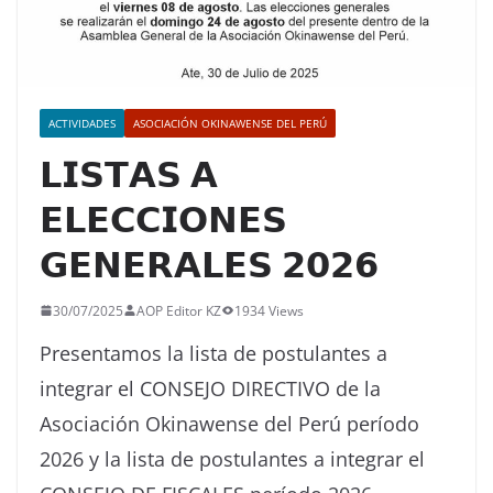
ACTIVIDADES
ASOCIACIÓN OKINAWENSE DEL PERÚ
𝗟𝗜𝗦𝗧𝗔𝗦 𝗔
𝗘𝗟𝗘𝗖𝗖𝗜𝗢𝗡𝗘𝗦
𝗚𝗘𝗡𝗘𝗥𝗔𝗟𝗘𝗦 𝟮𝟬𝟮𝟲
30/07/2025
AOP Editor KZ
1934 Views
Presentamos la lista de
postulantes a
integrar el CONSEJO DIRECTIVO de la
Asociación Okinawense del Perú período
2026 y la lista de postulantes a integrar el