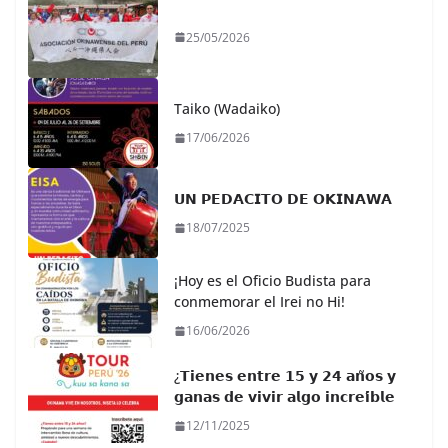
25/05/2026
Taiko (Wadaiko)
17/06/2026
𝗨𝗡 𝗣𝗘𝗗𝗔𝗖𝗜𝗧𝗢 𝗗𝗘 𝗢𝗞𝗜𝗡𝗔𝗪𝗔
18/07/2025
¡Hoy es el Oficio Budista para
conmemorar el Irei no Hi!
16/06/2026
¿𝗧𝗶𝗲𝗻𝗲𝘀 𝗲𝗻𝘁𝗿𝗲 𝟭𝟱 𝘆 𝟮𝟰 𝗮𝗻̃𝗼𝘀 𝘆
𝗴𝗮𝗻𝗮𝘀 𝗱𝗲 𝘃𝗶𝘃𝗶𝗿 𝗮𝗹𝗴𝗼 𝗶𝗻𝗰𝗿𝗲𝗶́𝗯𝗹𝗲
12/11/2025