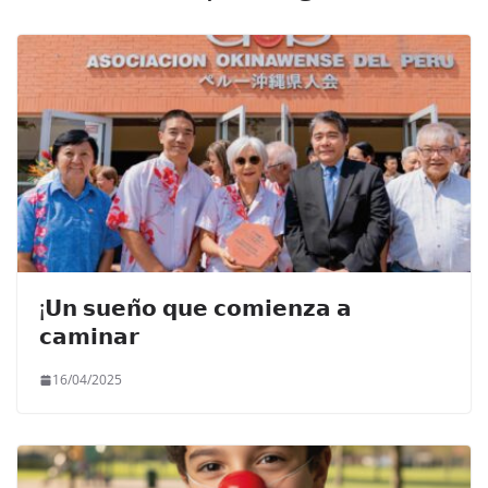
¡𝗨𝗻 𝘀𝘂𝗲𝗻̃𝗼 𝗾𝘂𝗲 𝗰𝗼𝗺𝗶𝗲𝗻𝘇𝗮 𝗮
𝗰𝗮𝗺𝗶𝗻𝗮𝗿
16/04/2025