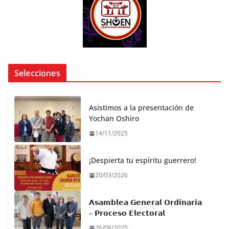
Selecciones
Asistimos a la presentación de
Yochan Oshiro
14/11/2025
¡Despierta tu espíritu guerrero!
20/03/2026
𝗔𝘀𝗮𝗺𝗯𝗹𝗲𝗮 𝗚𝗲𝗻𝗲𝗿𝗮𝗹 𝗢𝗿𝗱𝗶𝗻𝗮𝗿𝗶𝗮
– 𝗣𝗿𝗼𝗰𝗲𝘀𝗼 𝗘𝗹𝗲𝗰𝘁𝗼𝗿𝗮𝗹
26/08/2025