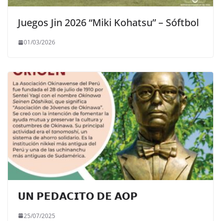
Juegos Jin 2026 “Miki Kohatsu” – Sóftbol
01/03/2026
𝗨𝗡 𝗣𝗘𝗗𝗔𝗖𝗜𝗧𝗢 𝗗𝗘 𝗔𝗢𝗣
25/07/2025