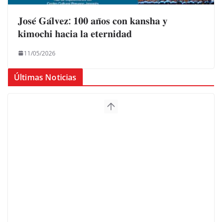
𝐉𝐨𝐬𝐞́ 𝐆𝐚́𝐥𝐯𝐞𝐳: 𝟏𝟎𝟎 𝐚𝐧̃𝐨𝐬 𝐜𝐨𝐧 𝐤𝐚𝐧𝐬𝐡𝐚 𝐲
𝐤𝐢𝐦𝐨𝐜𝐡𝐢 𝐡𝐚𝐜𝐢𝐚 𝐥𝐚 𝐞𝐭𝐞𝐫𝐧𝐢𝐝𝐚𝐝
11/05/2026
Últimas Noticias