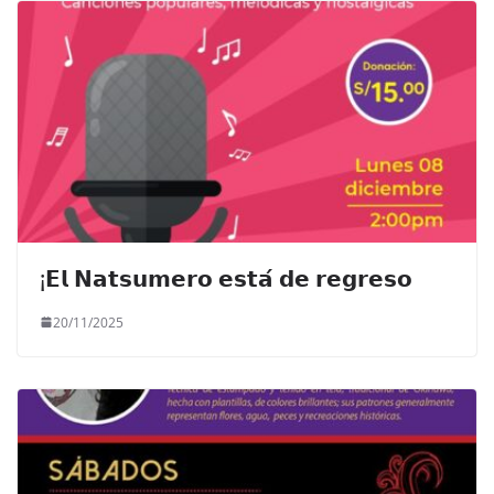
¡𝗘𝗹 𝗡𝗮𝘁𝘀𝘂𝗺𝗲𝗿𝗼 𝗲𝘀𝘁𝗮́ 𝗱𝗲 𝗿𝗲𝗴𝗿𝗲𝘀𝗼
20/11/2025