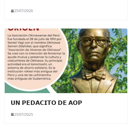
25/07/2026
𝗨𝗡 𝗣𝗘𝗗𝗔𝗖𝗜𝗧𝗢 𝗗𝗘 𝗔𝗢𝗣
25/07/2025