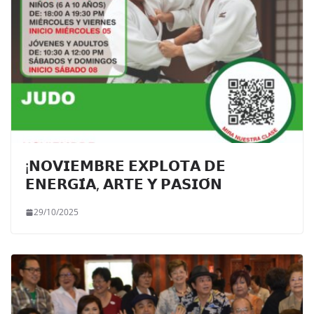
¡𝗡𝗢𝗩𝗜𝗘𝗠𝗕𝗥𝗘 𝗘𝗫𝗣𝗟𝗢𝗧𝗔 𝗗𝗘
𝗘𝗡𝗘𝗥𝗚𝗜́𝗔, 𝗔𝗥𝗧𝗘 𝗬 𝗣𝗔𝗦𝗜𝗢́𝗡
29/10/2025