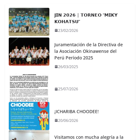
𝗝𝗜𝗡 𝟮𝟬𝟮𝟲 | 𝗧𝗢𝗥𝗡𝗘𝗢 “𝗠𝗜𝗞𝗬
𝗞𝗢𝗛𝗔𝗧𝗦𝗨”
23/02/2026
Juramentación de la Directiva de
la Asociación Okinawense del
Perú Período 2025
26/03/2025
25/07/2026
¡ICHARIBA CHOODEE!
20/06/2026
Visitamos con mucha alegría a la