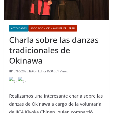
ACTIVIDADES
ASOCIACIÓN OKINAWENSE DEL PERÚ
Charla sobre las danzas
tradicionales de
Okinawa
17/10/2025
AOP Editor KZ
551 Views
Realizamos una interesante charla sobre las
danzas de Okinawa a cargo de la voluntaria
de JICA Kiyoka Chinen, quien compartió