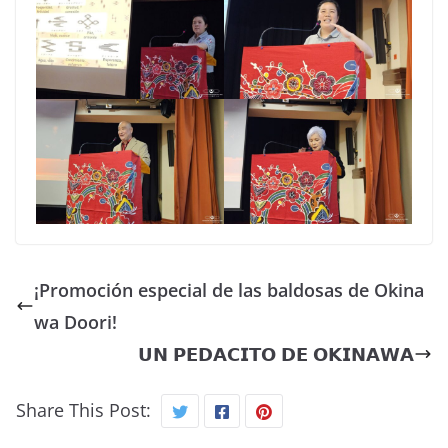
¡Promoción especial de las baldosas de Okina
wa Doori!
𝗨𝗡 𝗣𝗘𝗗𝗔𝗖𝗜𝗧𝗢 𝗗𝗘 𝗢𝗞𝗜𝗡𝗔𝗪𝗔
Share This Post: