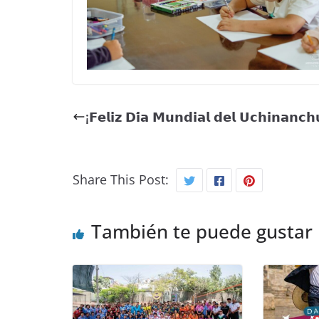
¡𝗙𝗲𝗹𝗶𝘇 𝗗𝗶́𝗮 𝗠𝘂𝗻𝗱𝗶𝗮𝗹 𝗱𝗲𝗹 𝗨𝗰𝗵𝗶𝗻𝗮𝗻𝗰𝗵
Share This Post:
También te puede gustar