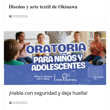
𝐃𝐢𝐬𝐞𝐧̃𝐨𝐬 𝐲 𝐚𝐫𝐭𝐞 𝐭𝐞𝐱𝐭𝐢𝐥 𝐝𝐞 𝐎𝐤𝐢𝐧𝐚𝐰𝐚
27/02/2026
¡Habla con seguridad y deja huella!
02/05/2026