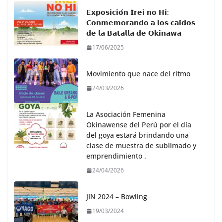
𝗘𝘅𝗽𝗼𝘀𝗶𝗰𝗶𝗼́𝗻 𝗜𝗿𝗲𝗶 𝗻𝗼 𝗛𝗶:
𝗖𝗼𝗻𝗺𝗲𝗺𝗼𝗿𝗮𝗻𝗱𝗼 𝗮 𝗹𝗼𝘀 𝗰𝗮𝗶́𝗱𝗼𝘀
𝗱𝗲 𝗹𝗮 𝗕𝗮𝘁𝗮𝗹𝗹𝗮 𝗱𝗲 𝗢𝗸𝗶𝗻𝗮𝘄𝗮
17/06/2025
Movimiento que nace del ritmo
24/03/2026
La Asociación Femenina
Okinawense del Perú por el día
del goya estará brindando una
clase de muestra de sublimado y
emprendimiento .
24/04/2026
JIN 2024 – Bowling
19/03/2024