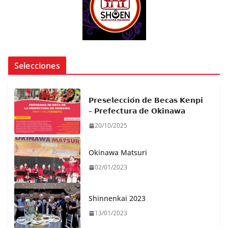
Selecciones
𝗣𝗿𝗲𝘀𝗲𝗹𝗲𝗰𝗰𝗶𝗼́𝗻 𝗱𝗲 𝗕𝗲𝗰𝗮𝘀 𝗞𝗲𝗻𝗽𝗶
– 𝗣𝗿𝗲𝗳𝗲𝗰𝘁𝘂𝗿𝗮 𝗱𝗲 𝗢𝗸𝗶𝗻𝗮𝘄𝗮
20/10/2025
Okinawa Matsuri
02/01/2023
Shinnenkai 2023
13/01/2023