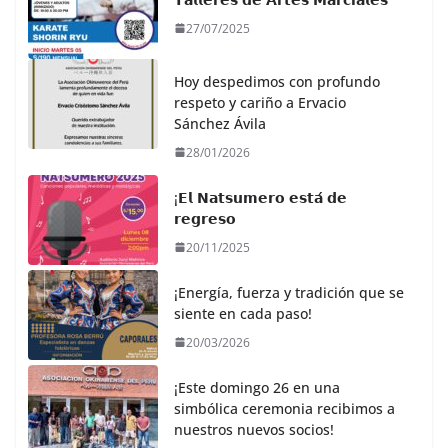
27/07/2025
Hoy despedimos con profundo
respeto y cariño a Ervacio
Sánchez Ávila
28/01/2026
¡𝗘𝗹 𝗡𝗮𝘁𝘀𝘂𝗺𝗲𝗿𝗼 𝗲𝘀𝘁𝗮́ 𝗱𝗲
𝗿𝗲𝗴𝗿𝗲𝘀𝗼
20/11/2025
¡Energía, fuerza y tradición que se
siente en cada paso!
20/03/2026
¡Este domingo 26 en una
simbólica ceremonia recibimos a
nuestros nuevos socios!