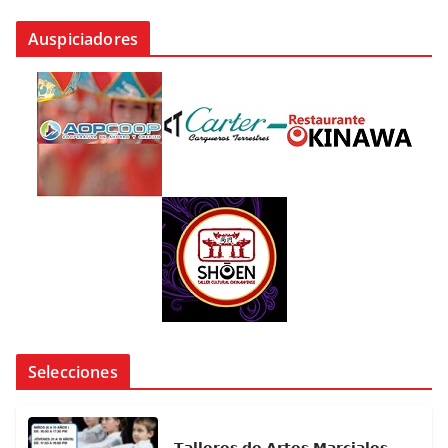
Auspiciadores
Selecciones
𝗧𝗮𝗹𝗹𝗲𝗿𝗲𝘀 𝗱𝗲 𝗔𝗿𝘁𝗲𝘀 𝗠𝗮𝗿𝗰𝗶𝗮𝗹𝗲𝘀