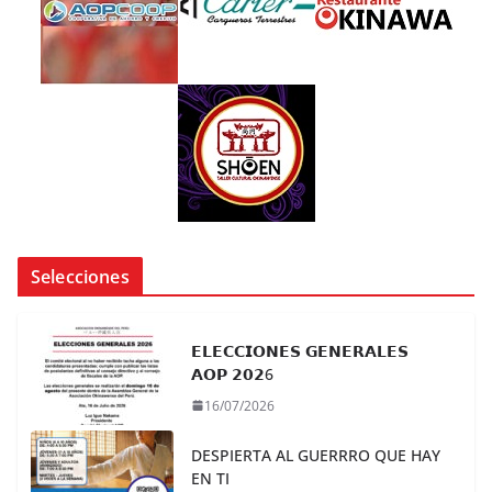
Selecciones
𝗘𝗟𝗘𝗖𝗖𝗜𝗢𝗡𝗘𝗦 𝗚𝗘𝗡𝗘𝗥𝗔𝗟𝗘𝗦
𝗔𝗢𝗣 𝟮𝟬𝟮6
16/07/2026
DESPIERTA AL GUERRRO QUE HAY
EN TI