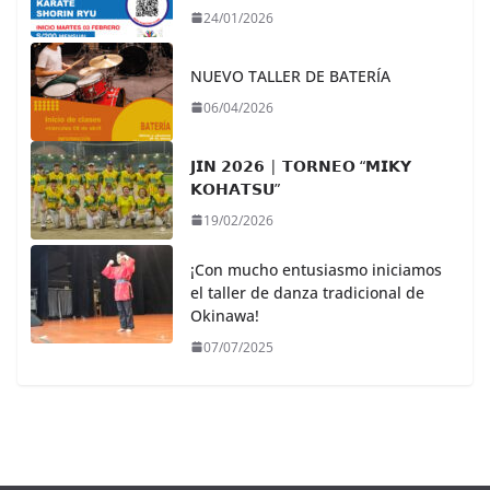
24/01/2026
NUEVO TALLER DE BATERÍA
06/04/2026
𝗝𝗜𝗡 𝟮𝟬𝟮𝟲 | 𝗧𝗢𝗥𝗡𝗘𝗢 “𝗠𝗜𝗞𝗬
𝗞𝗢𝗛𝗔𝗧𝗦𝗨”
19/02/2026
¡Con mucho entusiasmo iniciamos
el taller de danza tradicional de
Okinawa!
07/07/2025