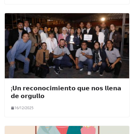
¡𝗨𝗻 𝗿𝗲𝗰𝗼𝗻𝗼𝗰𝗶𝗺𝗶𝗲𝗻𝘁𝗼 𝗾𝘂𝗲 𝗻𝗼𝘀 𝗹𝗹𝗲𝗻𝗮
𝗱𝗲 𝗼𝗿𝗴𝘂𝗹𝗹𝗼
16/12/2025