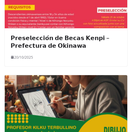
𝗣𝗿𝗲𝘀𝗲𝗹𝗲𝗰𝗰𝗶𝗼́𝗻 𝗱𝗲 𝗕𝗲𝗰𝗮𝘀 𝗞𝗲𝗻𝗽𝗶 –
𝗣𝗿𝗲𝗳𝗲𝗰𝘁𝘂𝗿𝗮 𝗱𝗲 𝗢𝗸𝗶𝗻𝗮𝘄𝗮
20/10/2025