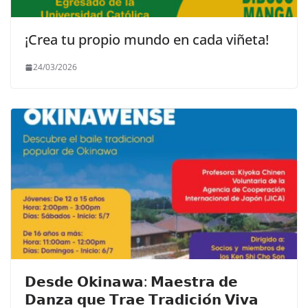
¡Crea tu propio mundo en cada viñeta!
24/03/2026
𝗗𝗲𝘀𝗱𝗲 𝗢𝗸𝗶𝗻𝗮𝘄𝗮: 𝗠𝗮𝗲𝘀𝘁𝗿𝗮 𝗱𝗲
𝗗𝗮𝗻𝘇𝗮 𝗾𝘂𝗲 𝗧𝗿𝗮𝗲 𝗧𝗿𝗮𝗱𝗶𝗰𝗶𝗼́𝗻 𝗩𝗶𝘃𝗮