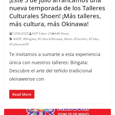
nueva temporada de los Talleres
Culturales Shoen! ¡Más talleres,
más cultura, más Okinawa!
13/06/2025
AOP Editor 23
648 Views
#AOP
,
#Bingata
,
#CulturaOkinawa
,
#koto
,
#Sanshin
,
#Taiko
,
#TalleresAOP
Te invitamos a sumarte a esta experiencia
única con nuestros talleres: Bingata:
Descubre el arte del teñido tradicional
okinawense con
Read More