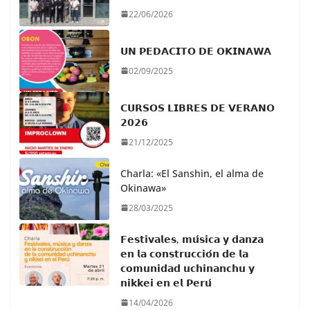
22/06/2026
𝗨𝗡 𝗣𝗘𝗗𝗔𝗖𝗜𝗧𝗢 𝗗𝗘 𝗢𝗞𝗜𝗡𝗔𝗪𝗔
02/09/2025
𝗖𝗨𝗥𝗦𝗢𝗦 𝗟𝗜𝗕𝗥𝗘𝗦 𝗗𝗘 𝗩𝗘𝗥𝗔𝗡𝗢
𝟮𝟬𝟮𝟲
21/12/2025
Charla: «El Sanshin, el alma de
Okinawa»
28/03/2025
𝗙𝗲𝘀𝘁𝗶𝘃𝗮𝗹𝗲𝘀, 𝗺𝘂́𝘀𝗶𝗰𝗮 𝘆 𝗱𝗮𝗻𝘇𝗮
𝗲𝗻 𝗹𝗮 𝗰𝗼𝗻𝘀𝘁𝗿𝘂𝗰𝗰𝗶𝗼́𝗻 𝗱𝗲 𝗹𝗮
𝗰𝗼𝗺𝘂𝗻𝗶𝗱𝗮𝗱 𝘂𝗰𝗵𝗶𝗻𝗮𝗻𝗰𝗵𝘂 𝘆
𝗻𝗶𝗸𝗸𝗲𝗶 𝗲𝗻 𝗲𝗹 𝗣𝗲𝗿𝘂́
14/04/2026