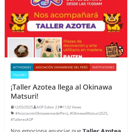
ACTIVIDADES
ASOCIACIÓN OKINAWENSE DEL PERÚ
INSTITUCIONES
TALLERES
¡Taller Azotea llega al Okinawa
Matsuri!
12/05/2025
AOP Editor 23
1132 Views
#AsociaciónOkinawensedelPerú
,
#OkinawaMatsuri2025
,
#TalleresAOP
Nos emociona anunciar que 𝗧𝗮𝗹𝗹𝗲𝗿 𝗔𝘇𝗼𝘁𝗲𝗮